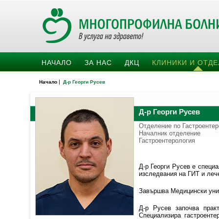
НАЧАЛО
ЗА НАС
ДКЦ
КЛИНИКИ И ОТД
|
Начало
Д-р Георги Русев
Д-р Георги Русев
Отделение по Гастроентер
Началник отделение
Гастроентерология
Д-р Георги Русев е специ
изследвания на ГИТ и лече
Завършва Медицински унив
Д-р Русев започва прак
Специализира гастроенте