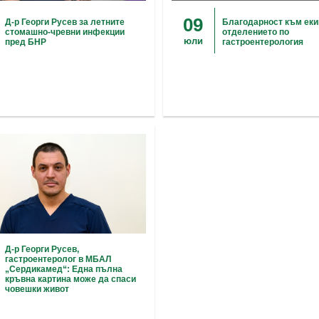
09
Д-р Георги Русев за летните
Благодарност към еки
стомашно-чревни инфекции
отделението по
юли
пред БНР
гастроентерология
Д-р Георги Русев,
гастроентеролог в МБАЛ
„Сердикамед“: Eдна пълна
кръвна картина може да спаси
човешки живот