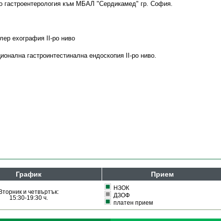
о гастроентерология към МБАЛ "Сердикамед" гр. София.
ер ехография II-ро ниво
ионална гастроинтестинална ендоскопия II-ро ниво.
График
Прием
НЗОК
Вторник и четвъртък:
ДЗОФ
15:30-19:30 ч.
платен прием