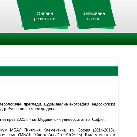
Онлайн
Записване
резултати
на час
нтерологични прегледи, абдоминална ехография, ендоскопски
 Д-р Русев не преглежда деца.
ия през 2021 г. към Медицински университет гр. София.
 към МБАЛ "Княгиня Клементина" гр. София (2014-2015).
логия към УМБАЛ "Света Анна" (2015-2025). Към момента е