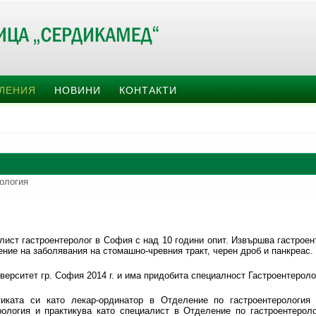
ЕЛЕНИЯ
НОВИНИ
КОНТАКТИ
ология
алист гастроентеролог в София с над 10 години опит. Извършва гастрое
ние на заболявания на стомашно-чревния тракт, черен дроб и панкреас.
ерситет гр. София 2014 г. и има придобита специалност Гастроентеролог
тиката си като лекар-ординатор в Отделение по гастроентерология
рология и практикува като специалист в Отделение по гастроентеро