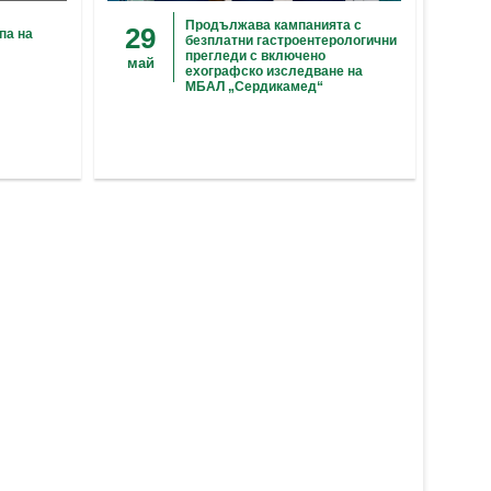
Продължава кампанията с
29
па на
безплатни гастроентерологични
прегледи с включено
май
ехографско изследване на
МБАЛ „Сердикамед“