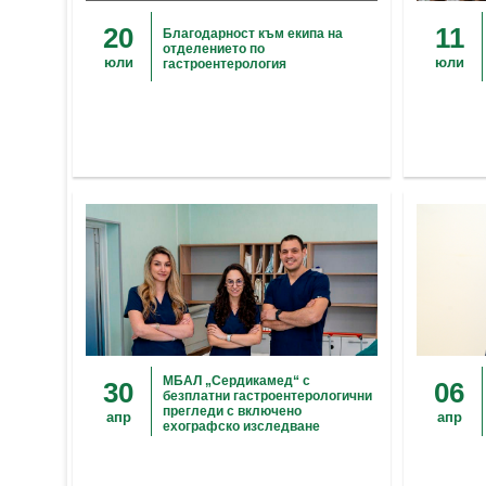
20
11
Благодарност към екипа на
отделението по
юли
юли
гастроентерология
МБАЛ „Сердикамед“ с
30
06
безплатни гастроентерологични
прегледи с включено
апр
апр
ехографско изследване