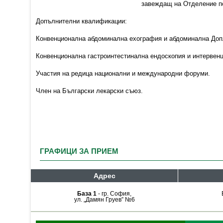
завеждащ на Отделение п
Допълнителни квалификации:
Конвенционална абдоминална ехография и абдоминална Допл
Конвенционална гастроинтестинална ендоскопия и интервенц
Участия на редица национални и международни форуми.
Член на Български лекарски съюз.
ГРАФИЦИ ЗА ПРИЕМ
Адрес
База 1
- гр. София,
ул. „Дамян Груев” №6