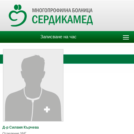
Записване на час
Д-р Силвия Кърчева
Отделение УНГ