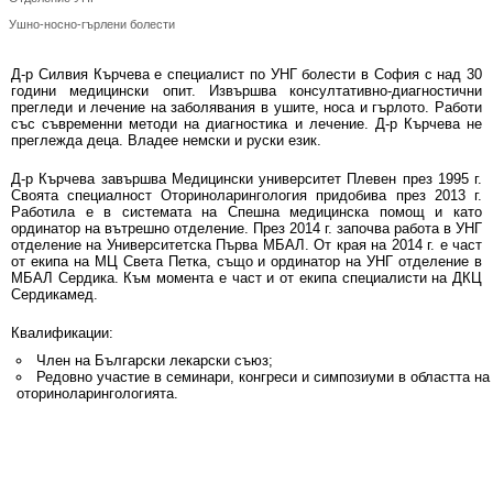
Ушно-носно-гърлени болести
Д-р Силвия Кърчева е специалист по УНГ болести в София с над 30
години медицински опит. Извършва консултативно-диагностични
прегледи и лечение на заболявания в ушите, носа и гърлото. Работи
със съвременни методи на диагностика и лечение. Д-р Кърчева не
преглежда деца. Владее немски и руски език.
Д-р Кърчева завършва Медицински университет Плевен през 1995 г.
Своята специалност Оториноларингология придобива през 2013 г.
Работила е в системата на Спешна медицинска помощ и като
ординатор на вътрешно отделение. През 2014 г. започва работа в УНГ
отделение на Университетска Първа МБАЛ. От края на 2014 г. е част
от екипа на МЦ Света Петка, също и ординатор на УНГ отделение в
МБАЛ Сердика. Към момента е част и от екипа специалисти на ДКЦ
Сердикамед.
Квалификации:
Член на Български лекарски съюз;
Редовно участие в семинари, конгреси и симпозиуми в областта на
оториноларингологията.