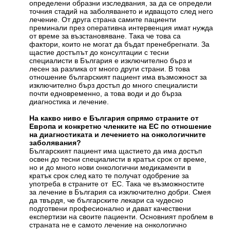
определени образни изследвания, за да се определи
точния стадий на заболяването и идващото след него
лечение. От друга страна самите пациенти
преминали през оперативна интервенция имат нужда
от време за възстановяване. Така че това са
фактори, които не могат да бъдат пренебрегнати. За
щастие достъпът до консултации с тесни
специалисти в България е изключително бърз и
лесен за разлика от много други страни. В това
отношение българският пациент има възможност за
изключително бърз достъп до много специалисти
почти едновременно, а това води и до бърза
диагностика и лечение.
На какво ниво е България спрямо страните от
Европа и конкретно членките на ЕС по отношение
на диагностиката и лечението на онкологичните
заболявания?
Българският пациент има щастието да има достъп
освен до тесни специалисти в кратък срок от време,
но и до много нови онкологични медикаменти в
кратък срок след като те получат одобрение за
употреба в страните от ЕС. Така че възможностите
за лечение в България са изключително добри. Смея
да твърдя, че българските лекари са чудесно
подготвени професионално и дават качествени
експертизи на своите пациенти. Основният проблем в
страната не е самото лечение на онкологично