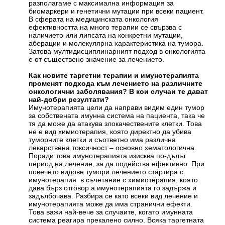
разполагаме с максимална информация за
биомаркери и генетични мутации при всеки пациент.
В сферата на медицинската онкология
ефективността на много терапии се свързва с
наличието или липсата на конкретни мутации,
аберации и молекулярна характеристика на тумора.
Затова мултидисциплинарният подход в онкологията
е от съществено значение за лечението.
Как новите таргетни терапии и имунотерапията
променят подхода към лечението на различните
онкологични заболявания? В кои случаи те дават
най-добри резултати?
Имунотерапията цели да направи видим един тумор
за собствената имунна система на пациента, така че
тя да може да атакува злокачествените клетки. Това
не е вид химиотерапия, която директно да убива
туморните клетки и съответно има различна
лекарствена токсичност – основно хематологична.
Поради това имунотерапията изисква по-дълъг
период на лечение, за да подейства ефективно. При
повечето видове тумори лечението стартира с
имунотерапия в съчетание с химиотерапия, която
дава бърз отговор а имунотерапията го задържа и
задълбочава. Разбира се като всеки вид лечение и
имунотерапията може да има странични ефекти.
Това важи най-вече за случаите, когато имунната
система реагира прекалено силно. Всяка таргетната