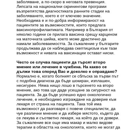
заболяване, а по-скоро в неговата превенция.
Липсата на национални скринингови програми
възпрепятства диагностиката ранните стадии на
заболяването, което е от ключово значение.
Необходима е и по-добра информираност на
пациентите за възможностите, които предлага
ваксинопрофилактиката. Например в България от
няколко години се прилага ваксина срещу карцином
на маточната шийка, което може драстично да
намали заболеваемостта. За съжаление у българите
продължава да се наблюдава скептицизъм към тази
възможност и нивата на ваксинации остават ниски.
Често се случва пациенти да търсят второ
мнение или лечение в чужбина. На какво се
дължи това според Вас и доколко е оправдано?
Нормално е, когато болният се сблъска за първи път
с подобна диагноза да бъде шокиран, изплашен,
несигурен. Няма нищо лошо в търсенето на второ
мнение, ако това ще даде усещане за сигурност на
пациента. За да бъде успешно едно онкологично
лечение, е необходимо изграждане на доверие към
лекаря от страна на пациента. Така той има
възможност да разговаря с повече специалисти, да
чуе различни мнение и да избере мястото, където да
се лекува и съответно лекаря, на който да се довери.
За съжаление все още има макар и малко видове
терапии в областта на онкологията, които не могат да