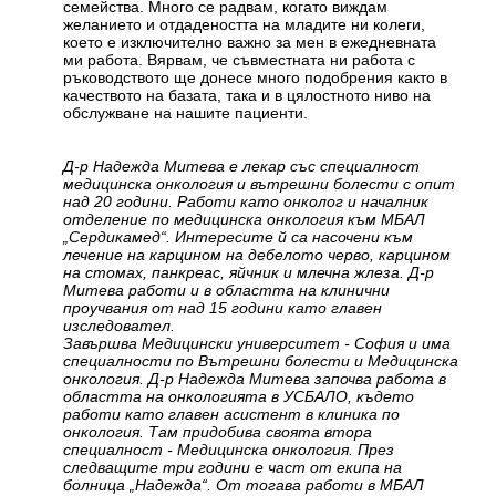
семейства. Много се радвам, когато виждам
желанието и отдадеността на младите ни колеги,
което е изключително важно за мен в ежедневната
ми работа. Вярвам, че съвместната ни работа с
ръководството ще донесе много подобрения както в
качеството на базата, така и в цялостното ниво на
обслужване на нашите пациенти.
Д-р Надежда Митева е лекар със специалност
медицинска онкология и вътрешни болести с опит
над 20 години. Работи като онколог и началник
отделение по медицинска онкология към МБАЛ
„Сердикамед“. Интересите й са насочени към
лечение на карцином на дебелото черво, карцином
на стомах, панкреас, яйчник и млечна жлеза. Д-р
Митева работи и в областта на клинични
проучвания от над 15 години като главен
изследовател.
Завършва Медицински университет - София и има
специалности по Вътрешни болести и Медицинска
онкология. Д-р Надежда Митева започва работа в
областта на онкологията в УСБАЛО, където
работи като главен асистент в клиника по
онкология. Там придобива своята втора
специалност - Медицинска онкология. През
следващите три години е част от екипа на
болница „Надежда“. От тогава работи в МБАЛ