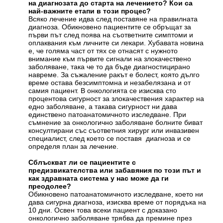
на диагнозата до старта на лечението? Кои са
най-важните етапи в този процес?
Всяко лечение идва след поставяне на правилната
диагноза. Обикновено пациентите се обръщат за
първи път след поява на съответните симптоми и
оплаквания към личните си лекари. Хубавата новина
е, че голяма част от тях се отнасят с нужното
внимание към първите сигнали на злокачествено
заболяване, така че то да бъде диагностицирано
навреме. За съжаление ракът е болест, която дълго
време остава безсимптомна и незабелязана и от
самия пациент. В онкологията се изисква сто
процентова сигурност за злокачествения характер на
едно заболяване, а такава сигурност ни дава
единствено патоанатомичното изследване. При
съмнение за онкологично заболяване болните биват
консултирани със съответния хирург или инвазивен
специалист, след което се поставя диагноза и се
определя план за лечение.
Сблъскват ли се пациентите с
предизвикателства или забавяния по този път и
как здравната система у нас може да ги
преодолее?
Обикновено патоанатомичното изследване, което ни
дава сигурна диагноза, изисква време от порядъка на
10 дни. Освен това всеки пациент с доказано
онкологично заболяване трябва да премине през