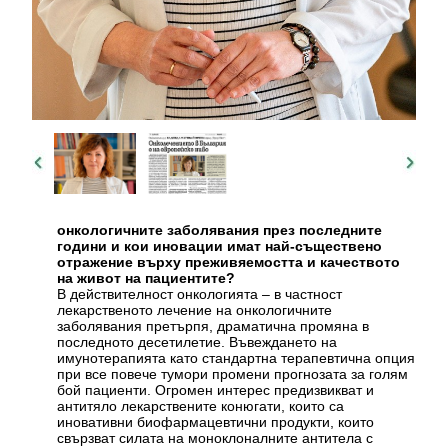
онкологичните заболявания през последните
години и кои иновации имат най-съществено
отражение върху преживяемостта и качеството
на живот на пациентите?
В действителност онкологията – в частност
лекарственото лечение на онкологичните
заболявания претърпя, драматична промяна в
последното десетилетие. Въвеждането на
имунотерапията като стандартна терапевтична опция
при все повече тумори промени прогнозата за голям
бой пациенти. Огромен интерес предизвикват и
антитяло лекарствените конюгати, които са
иновативни биофармацевтични продукти, които
свързват силата на моноклоналните антитела с