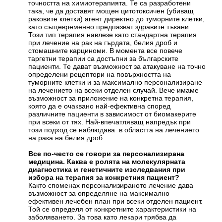
точността на химиотерапията. Те са разработени
така, че да доставят мощен цитотоксичен (убиващ
раковите клетки) агент директно до туморните клетки,
като същевременно предпазват здравите тъкани.
Този тип терапия навлезе като стандартна терапия
при лечение на рак на гърдата, белия дроб и
стомашните карциноми. В момента все повече
таргетни терапии са достъпни за българските
пациенти. Те дават възможност за атакуване на точно
определени рецептори на повърхността на
туморните клетки и за максимално персонализиране
на лечението на всеки отделен случай. Вече имаме
възможност за приложение на конкретна терапия,
която да е очаквано най-ефективна според
различните пациенти в зависимост от биомакерите
при всеки от тях. Най-впечатляващ напредък при
този подход се наблюдава в областта на лечението
на рака на белия дроб.
Все по-често се говори за персонализирана
медицина. Каква е ролята на молекулярната
диагностика и генетичните изследвания при
избора на терапия за конкретния пациент?
Както споменах персонализираното лечение дава
възможност за определяне на максимално
ефективен лечебен план при всеки отделен пациент.
Той се определя от конкретните характеристики на
заболяването. За това като лекари трябва да