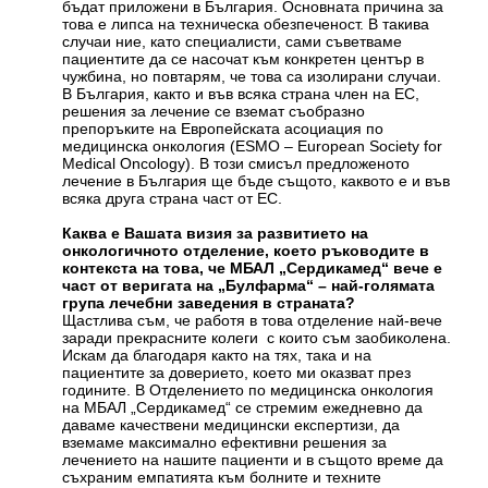
бъдат приложени в България. Основната причина за
това е липса на техническа обезпеченост. В такива
случаи ние, като специалисти, сами съветваме
пациентите да се насочат към конкретен център в
чужбина, но повтарям, че това са изолирани случаи.
В България, както и във всяка страна член на ЕС,
решения за лечение се вземат съобразно
препоръките на Европейската асоциация по
медицинска онкология (ESMO – European Society for
Medical Oncology). В този смисъл предложеното
лечение в България ще бъде същото, каквото е и във
всяка друга страна част от ЕС.
Каква е Вашата визия за развитието на
онкологичното отделение, което ръководите в
контекста на това, че МБАЛ „Сердикамед“ вече е
част от веригата на „Булфарма“ – най-голямата
група лечебни заведения в страната?
Щастлива съм, че работя в това отделение най-вече
заради прекрасните колеги с които съм заобиколена.
Искам да благодаря както на тях, така и на
пациентите за доверието, което ми оказват през
годините. В Отделението по медицинска онкология
на МБАЛ „Сердикамед“ се стремим ежедневно да
даваме качествени медицински експертизи, да
вземаме максимално ефективни решения за
лечението на нашите пациенти и в същото време да
съхраним емпатията към болните и техните