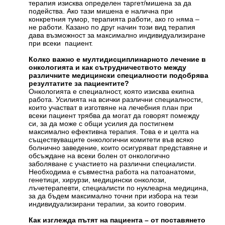
терапия изисква определен таргет/мишена за да
подейства. Ако тази мишена е налична при
конкретния тумор, терапията работи, ако го няма –
не работи. Казано по друг начин този вид терапия
дава възможност за максимално индивидуализиране
при всеки пациент.
Колко важно е мултидисциплинарното лечение в
онкологията и как сътрудничеството между
различните медицински специалности подобрява
резултатите за пациентите?
Онкологията е специалност, която изисква екипна
работа. Усилията на всички различни специалности,
които участват в изготвяне на лечебния план при
всеки пациент трябва да могат да говорят помежду
си, за да може с общи усилия да постигнем
максимално ефективна терапия. Това е и целта на
съществуващите онкологични комитети във всяко
болнично заведение, които осигуряват представяне и
обсъждане на всеки болен от онкологично
заболяване с участието на различни специалисти.
Необходима е съвместна работа на патоанатоми,
генетици, хирурзи, медицински онколози,
лъчетерапевти, специалисти по нуклеарна медицина,
за да бъдем максимално точни при избора на тези
индивидуализирани терапии, за които говорим.
Как изглежда пътят на пациента – от поставянето