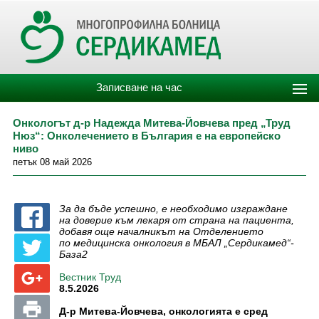
Записване на час
Онкологът д-р Надежда Митева-Йовчева пред „Труд
Нюз“: Онколечението в България е на европейско
ниво
петък 08 май 2026
За да бъде успешно, е необходимо изграждане
на доверие към лекаря от страна на пациента,
добавя още началникът на Отделението
по
медицинска онкология в МБАЛ „Сердикамед“-
База2
Вестник Труд
8.5.2026
Д-р Митева-Йовчева, онкологията е сред