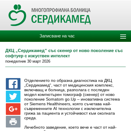
Записване на час
ДКЦ „Сердикамед“ със скенер от ново поколение със
софтуер с изкуствен интелект
понеделник 30 март 2026
Отделението по образна диагностика на ДКЦ
„Сердикамед“, част от медицинския комплекс,
включващ и болница, разполага с последен
модел компютърен томограф (скенер) от ново
поколение Somatom go.Up – иновативна система
от Siemens Healthineers, която съчетава най-
съвременните AI технологии с изключителна
грижа за пациента и устойчивост към околната
среда.
Лечебното заведение, което вече е част от най-