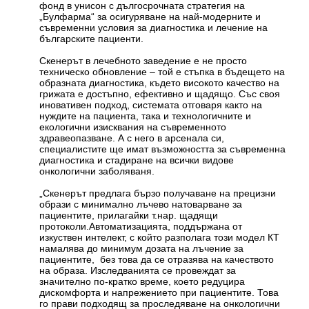
фонд в унисон с дългосрочната стратегия на
„Булфарма“ за осигуряване на най-модерните и
съвременни условия за диагностика и лечение на
българските пациенти.
Скенерът в лечебното заведение е не просто
техническо обновление – той е стъпка в бъдещето на
образната диагностика, където високото качество на
грижата е достъпно, ефективно и щадящо. Със своя
иновативен подход, системата отговаря както на
нуждите на пациента, така и технологичните и
екологични изисквания на съвременното
здравеопазване. А с него в арсенала си,
специалистите ще имат възможността за съвременна
диагностика и стадиране на всички видове
онкологични заболяваня.
„Скенерът предлага бързо получаване на прецизни
образи с минимално лъчево натоварване за
пациентите, прилагайки т.нар. щадящи
протоколи.Автоматизацията, поддържана от
изкуствен интелект, с който разполага този модел КТ
намалява до минимум дозата на лъчение за
пациентите, без това да се отразява на качеството
на образа. Изследванията се провеждат за
значително по-кратко време, което редуцира
дискомфорта и напрежението при пациентите. Това
го прави подходящ за проследяване на онкологични