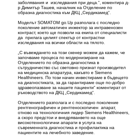
заболявания и изследвания при деца.“, коментира д-
р Димитър Ташев, началник на Отделение по
образна диагностика към ДКЦ „Сердикамед“.
Моделът SOMATOM go.Up разполага с последно
поколение автоматичен инжектор за интравенозен
контраст, което ще позволи на екипа от специалисти
да прилага целият спектър от контрастни
изследвания на всички области на тялото.
„С въвеждането на този скенер можем да кажем, че
започваме процеса по модернизиране на
Отделението по образна диагностика в
сътрудничество със световно признат производител
на медицинска апаратура, какъвто е Siemens
Healthineers. По този начин инвестираме в бъдещето
на диагностиката, за да гарантираме още по-добро
здравеопазване за нашите пациенти“ коментират от
ръководството на ДКЦ „Сердикамед“.
Отделението разполага и с последно поколение
рентгенографичен и рентгеноскопичен апарат,
отново на технологичния лидер Siemens Healthineers,
а скоро предстои и внедряванвето на още
високотехнологични апарати в услуга на
съвременната диагностика и профилактика на
пациентите на лечебното заведение.