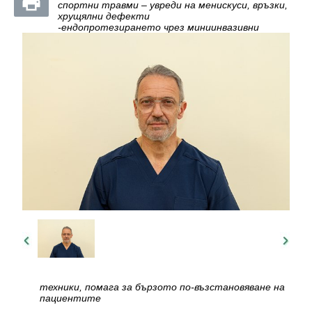
спортни травми – увреди на менискуси, връзки,
хрущялни дефекти
-ендопротезирането чрез миниинвазивни
техники, помага за бързото по-възстановяване на
пациентите