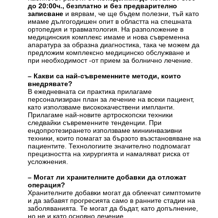
до 20:00ч., безплатно и без предварително
записване
и вярвам, че ще бъдем полезни, тъй като
имаме дългогодишен опит в областта на спешната
ортопедия и травматология. На разположение в
медицинския комплекс имаме и нова съвременна
апаратура за образна диагностика, така че можем да
предложим комплексно медицинско обслужване и
при необходимост -от прием за болнично лечение.
– Какви са най-съвременните методи, които
внедрявате?
В ежедневната си практика прилагаме
персонализиран план за лечение на всеки пациент,
като използваме висококачествени импланти.
Прилагаме най-новите артроскопски техники
следвайки съвременните тенденции. При
ендопротезирането използваме миниинвазивни
техники, които помагат за бързото възстановяване на
пациентите. Технологиите значително подпомагат
прецизността на хирургията и намаляват риска от
усложнения.
– Могат ли хранителните добавки да отложат
операция?
Хранителните добавки могат да облекчат симптомите
и да забавят прогресията само в ранните стадии на
заболяванията. Те могат да бъдат, като допълнение,
но не и като основно лечение.