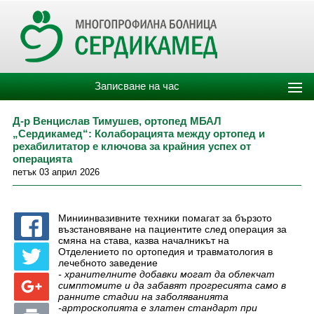
Записване на час
Д-р Венцислав Тимушев, ортопед МБАЛ
„Сердикамед“: Колаборацията между ортопед и
рехабилитатор е ключова за крайния успех от
операцията
петък 03 април 2026
Миниинвазивните техники помагат за бързото
възстановяване на пациентите след операция за
смяна на става, казва началникът на
Отделението по ортопедия и травматология в
лечебното заведение
- хранителните добавки могат да облекчат
симптомите и да забавят прогресията само в
ранните стадии на заболяванията
-артроскопията е златен стандарт при