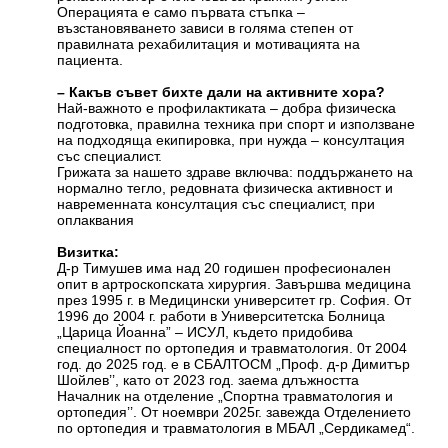
Операцията е само първата стъпка –
възстановяването зависи в голяма степен от
правилната рехабилитация и мотивацията на
пациента.
– Какъв съвет бихте дали на активните хора?
Най-важното е профилактиката – добра физическа
подготовка, правилна техника при спорт и използване
на подходяща екипировка, при нужда – консултация
със специалист.
Грижата за нашето здраве включва: поддържането на
нормално тегло, редовната физическа активност и
навременната консултация със специалист, при
оплаквания
Визитка:
Д-р Тимушев има над 20 годишен професионален
опит в артроскопската хирургия. Завършва медицина
през 1995 г. в Медицински университет гр. София. От
1996 до 2004 г. работи в Университетска Болница
„Царица Йоанна” – ИСУЛ, където придобива
специалност по ортопедия и травматология. 0т 2004
год. до 2025 год. е в СБАЛТОСМ „Проф. д-р Димитър
Шойлев’’, като от 2023 год. заема длъжността
Началник на отделение „Спортна травматология и
ортопедия’’. От ноември 2025г. завежда Отделението
по ортопедия и травматология в МБАЛ „Сердикамед“.