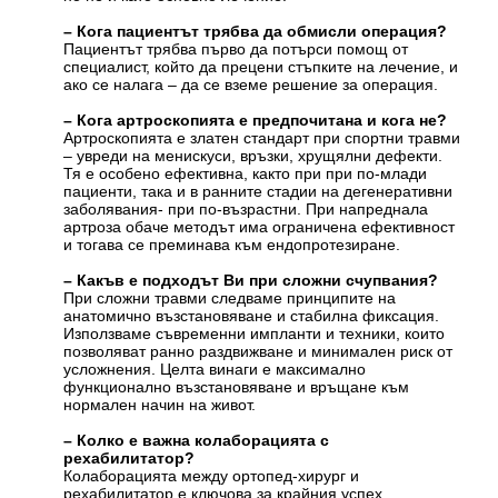
– Кога пациентът трябва да обмисли операция?
Пациентът трябва първо да потърси помощ от
специалист, който да прецени стъпките на лечение, и
ако се налага – да се вземе решение за операция.
– Кога артроскопията е предпочитана и кога не?
Артроскопията е златен стандарт при спортни травми
– увреди на менискуси, връзки, хрущялни дефекти.
Тя е особено ефективна, както при при по-млади
пациенти, така и в ранните стадии на дегенеративни
заболявания- при по-възрастни. При напреднала
артроза обаче методът има ограничена ефективност
и тогава се преминава към ендопротезиране.
– Какъв е подходът Ви при сложни счупвания?
При сложни травми следваме принципите на
анатомично възстановяване и стабилна фиксация.
Използваме съвременни импланти и техники, които
позволяват ранно раздвижване и минимален риск от
усложнения. Целта винаги е максимално
функционално възстановяване и връщане към
нормален начин на живот.
– Колко е важна колаборацията с
рехабилитатор?
Колаборацията между ортопед-хирург и
рехабилитатор е ключова за крайния успех.