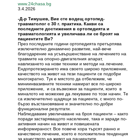
www.24chasa.bg
3.4.2026
-Д-р Тимушев, Вие сте водещ ортопед-
травматолог с 30 г. практика. Какви са
последните достижения в ортопедията и
травматологията и увеличава ли се броят на
пациентите Ви?
През последните години ортопедията претърпява
изключително динамично развитие, най-вече
благодарение на усъвършенстване на лечението на
травмите на опорно-двигателния апарат,
навлизането на нови техники и методи на лечение.
Ендопротезирането има своето широко приложение,
качеството на живот на тези пациенти се подобри
многократно. Тук е мястото да отбележим, че
миниинвазивните техники намират все по-широко
приложение, и са възможни за пациенти, които в
миналото не можехме да лекуваме по този начин. Те
са изключително щадящи за пациента, с много по-
бързо възстановяване и значително по-добри
функционални резултати.
Наблюдаваме увеличаване на броя пациенти – както
поради застаряващото население, така и заради по-
активния начин на живот и повишената
информираност. Все повече хора търсят ранно и
качествено лечение, което е положителна тенденция
за качеството на живот на пациентите.