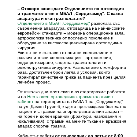
– Отскоро завеждате Отделението по ортопедия
и травматология в МБАЛ „Сердикамед“. С каква
апаратура и екип разполагате?
разполага със
Отделението в МБАЛ „Сердикамед“
съвременна апаратура, отговаряща на най-високите
европейски стандарти – модерна операционна зала,
артроскопска техника от последно поколение и
оборудване за високоспециализирана ортопедична
хирургия.
Екипът ни е съставен от опитни специалисти с
различни тесни специализации – артроскопия,
ендопротезиране, спортна травматология и
реконструктивна хирургия. Разполагаме с комфортна
база, достатъчен брой легла и условия, които
гарантират качествена грижа за пациента през целия
лечебен процес.
От няколко дни моят екип и аз стартирахме работата
и на
Неотложен ортопедично-травматологичен
на територията на БАЗА 1 на „Сердикамед“
кабинет
на ул. Дамян Груев 6, където преглеждаме безплатно
пациенти с травми на опорно-двигателния апарат –
на горен и долен крайник (фрактури, навяхвания и
изкълчвания), с травми на меките тъкани и връзковия
апарат, спортни травми.
Кабинетът работи
от понеделник до петък от 8:00