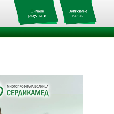
Онлайн
Записване
резултати
на час