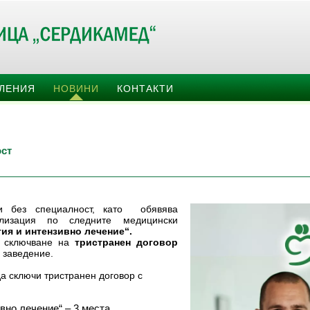
ЕЛЕНИЯ
НОВИНИ
КОНТАКТИ
ост
 без специалност, като обявява
лизация по следните медицински
ия и интензивно лечение“.
з сключване на
тристранен договор
 заведение.
 сключи тристранен договор с
вно лечение“ – 3 места