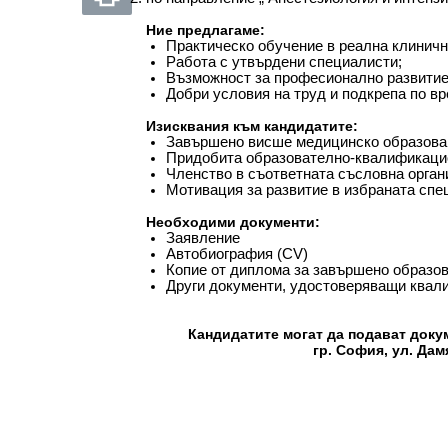
Ние предлагаме:
Практическо обучение в реална клиничн
Работа с утвърдени специалисти;
Възможност за професионално развитие
Добри условия на труд и подкрепа по вр
Изисквания към кандидатите:
Завършено висше медицинско образова
Придобита образователно-квалификацио
Членство в съответната съсловна орган
Мотивация за развитие в избраната спе
Необходими документи:
Заявление
Автобиография (CV)
Копие от диплома за завършено образо
Други документи, удостоверяващи квал
Кандидатите могат да подават докуме
гр. София, ул. Дам