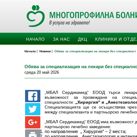
НАЧАЛО
ЗА НАС
ДКЦ
КЛИНИКИ И ОТД
|
|
Начало
Новини
Обява за специализация на лекари без специалност
Обява за специализация на лекари без специалн
сряда 20 май 2026
„МБАЛ Сердикамед“ ЕООД търси лекари
възможност за провеждане на специа
специалности:
„Хириргия“ и „Анестезиолог
Специализацията ще се осъществява чре
между специализанта и партньорско лечебно
„МБАЛ Сердикамед“ ЕООД има възможност да
партньорско лечебно заведение:
по направление „ Хирургия“ – 2 места;
по направление „ Анестезиология и интензи