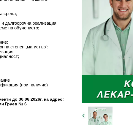
а среда;
 и дългосрочна реализация;
еме на обучението;
ние;
нна степен „магистър“;
изация;
циалност;
вание
ификация (при наличие)
нти до 30.06.2026г. на адрес:
ян Груев № 6